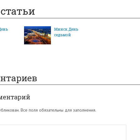
статьи
День
Минск.День
й
седьмой
ентариев
ментарий
убликован. Все поля обязательны для заполнения.