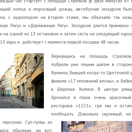
каждый час стартует с площади Стрелков (в двух минутах от Р
ющий холод и моросящий дождь, автобусная экскурсия был
ись с аудиогидом на втором этаже, мы объехали так наз
вую Ригу» и «Деревянную Ригу». Экскурсия длится примерно ч
 на одной из 13 остановок и затем сесть на следующий курс
 15 евро и действует с момента первой посадки 48 часов.
Вернувшись на площадь Стрелк
побрели уже пешим шагом в сторон
Яуниела, бывшей когда-то Цветочной 
фильме «17 мгновений весны», и Бейк
в Шерлоке Холмсе. В центре улиц
бросился в глаза очень красочны
ресторана «1221», где мы и остан
пообедать. Довольно скромный, н
 персонал.
Суп-гуляш из
ался обычным, но вот