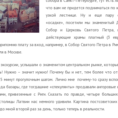
собора в Санкт-Петербурге, тут есть л
что вам не придется подниматься по 
узкой лестнице. Ну и еще пару 
«осадке», посетили мы знаменитый 
Собор и Церковь Святого Петра,
действующие храмы платный (3 е
припомню плату за вход, например, в Собор Святого Петра в Ри
ля в Москве.
 экскурсии, услышали о знаменитом центральном рынке, которы
ь! Нужно – значит нужно! Почему бы и нет, тем более что от
 5 минут прогулочным шагом. Лично мне почему-то сразу вспо
 да базары, где тогдашние «спекулянты» продавали ангоровые 
ми, привезенные с Риги. Сказать по правде, четыре больших
столицы Латвии нас немного удивили. Картина постсоветских
до мной второй раз за день, только теперь в реальности.