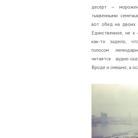
десерт — мороже
тыквенными семечк
вот обед на двоих 
Единственное, не к 
как-то задело, чт
голосом легендар
читается аудио-ск
Вроде и смешно, а ос