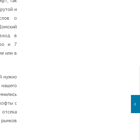
ифт, так
крутой и
слов о
Домский
 вход в
вро и 7
ме или в
й нужно
 нашего
мнились
кофты с
 отсека
 рынков