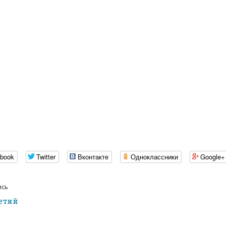
book
Twitter
Вконтакте
Одноклассники
Google+
ись
ретий