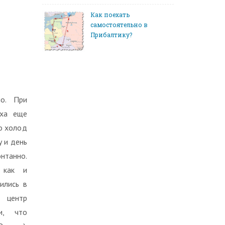
Как поехать
самостоятельно в
Прибалтику?
ло. При
уха еще
о холод
у и день
танно.
 как и
ились в
й центр
и, что