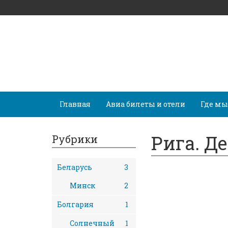
Главная
Авиа билеты и отели
Где мы
Рига. Д
Рубрики
Беларусь
3
Минск
2
Болгария
1
Солнечный
1