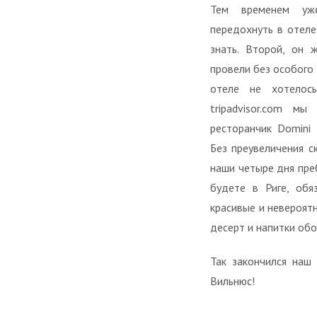
Тем временем уж
передохнуть в отеле
знать. Второй, он
провели без особого 
отеле не хотелось
tripadvisor.com м
ресторанчик Domini 
Без преувеличения с
наши четыре дня пре
будете в Риге, обя
красивые и невероят
десерт и напитки обо
Так закончился наш
Вильнюс!