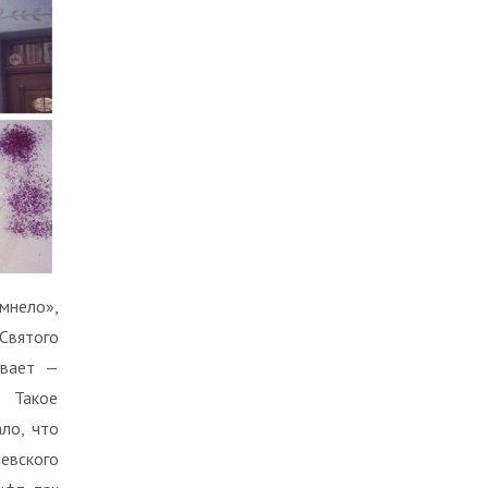
мнело»,
Святого
ивает —
 Такое
ло, что
вского