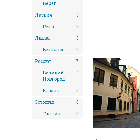
Берег
Латвия
3
Рига
2
Литва
3
Вильнюс
2
Россия
7
Великий
2
Новгород
Казань
5
Эстония
6
Таллин
5