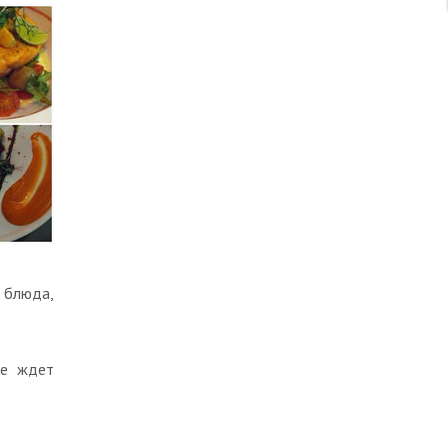
 блюда,
же ждет