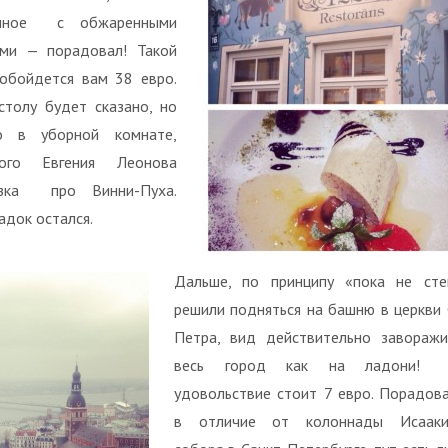
нное с обжаренными
ами — порадовал! Такой
обойдется вам 38 евро.
столу будет сказано, но
о в уборной комнате,
ного Евгения Леонова
азка про Винни-Пуха.
адок остался.
Дальше, по принципу «пока не сте
решили подняться на башню в церкви 
Петра, вид действительно завораж
весь город как на ладони!
удовольствие стоит 7 евро. Порадова
в отличие от колоннады Исаакие