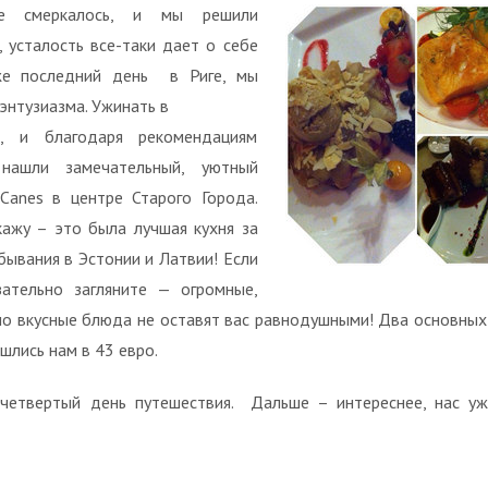
е смеркалось, и мы решили
, усталость все-таки дает о себе
 же последний день в Риге, мы
энтузиазма. Ужинать в
, и благодаря рекомендациям
ы нашли замечательный, уютный
Canes в центре Старого Города.
кажу – это была лучшая кухня за
бывания в Эстонии и Латвии! Если
зательно загляните — огромные,
но вкусные блюда не оставят вас равнодушными! Два основных
шлись нам в 43 евро.
 четвертый день путешествия. Дальше – интереснее, нас у