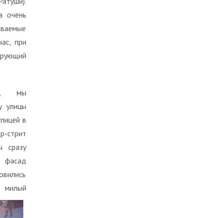
атуши).
а очень
ываемые
ас, при
ирующий
ов, мы
у улицы
улицей в
ер-стрит
ы сразу
й фасад
овились
о милый