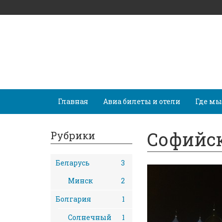
Главная
Авиа билеты и отели
Где мы
Софийск
Рубрики
Беларусь
3
Минск
2
Болгария
1
Солнечный
1