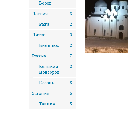
Берег
Латвия
3
Рига
2
Литва
3
Вильнюс
2
Россия
7
Великий
2
Новгород
Казань
5
Эстония
6
Таллин
5