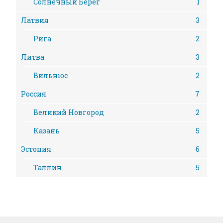
Солнечный Берег
1
Латвия
3
Рига
2
Литва
3
Вильнюс
2
Россия
7
Великий Новгород
2
Казань
5
Эстония
6
Таллин
5