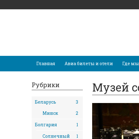
Главная
Авиа билеты и отели
Где мы
Музей с
Рубрики
Беларусь
3
Минск
2
Болгария
1
Солнечный
1