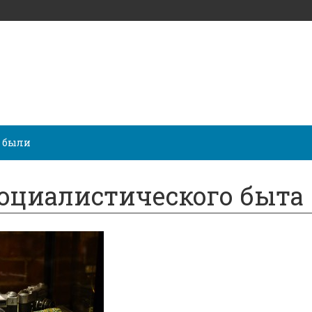
 были
оциалистического быта