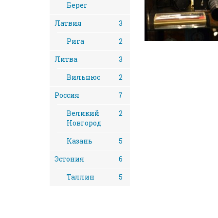
Берег
Латвия
3
Рига
2
Литва
3
Вильнюс
2
Россия
7
Великий
2
Новгород
Казань
5
Эстония
6
Таллин
5