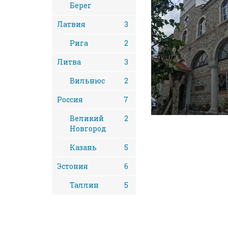
Берег
Латвия
3
Рига
2
Литва
3
Вильнюс
2
Россия
7
Великий
2
Новгород
Казань
5
Эстония
6
Таллин
5